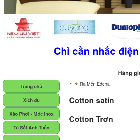
Chỉ cần nhấc điện
Hàng gia
Ra Mến Edena
Trang chủ
Cotton satin
Xích đu
Xào Phơi - Móc Inox
Cotton Trơn
Tủ Sắt Anh Tuấn