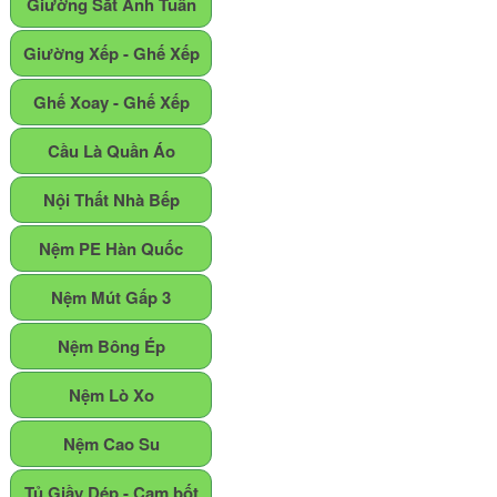
Giường Sắt Anh Tuấn
Giường Xếp - Ghế Xếp
Ghế Xoay - Ghế Xếp
Cầu Là Quần Áo
Nội Thất Nhà Bếp
Nệm PE Hàn Quốc
Nệm Mút Gấp 3
Nệm Bông Ép
Nệm Lò Xo
Nệm Cao Su
Tủ Giầy Dép - Cam bốt